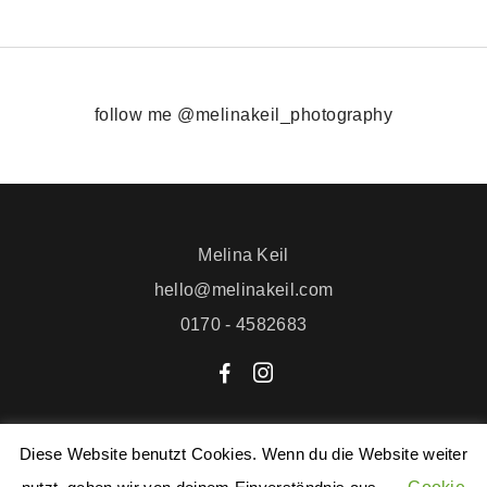
follow me @melinakeil_photography
Melina Keil
hello@melinakeil.com
0170 - 4582683
F
I
Datenschutzerklärung
/
Impressum
Diese Website benutzt Cookies. Wenn du die Website weiter